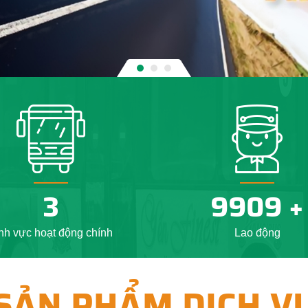
4
10000
nh vực hoạt động chính
Lao động
SẢN PHẨM DỊCH V