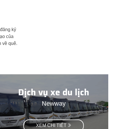
c bạn luôn
ảo an toàn
Dịch vụ xe du lịch
Newway
C
XEM CHI TIẾT