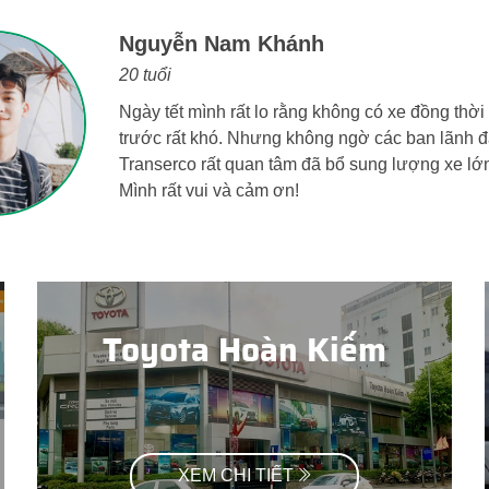
Nguyễn Hoàng Bảo Anh
18 tuổi
Các dịch vụ xe buýt của Transerco rất tuyệt. Cá
muốn làm hài lòng khách hàng cũng như đảm b
những chuyến xe.
Toyota Hoàn Kiếm
XEM CHI TIẾT