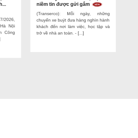
...
niềm tin được gửi gắm
đối
(Transerco): Mỗi ngày, những
(Tr
7/2026,
chuyến xe buýt đưa hàng nghìn hành
thố
Hà Nội
khách đến nơi làm việc, học tập và
nân
n Công
trở về nhà an toàn. -
[...]
thu
]