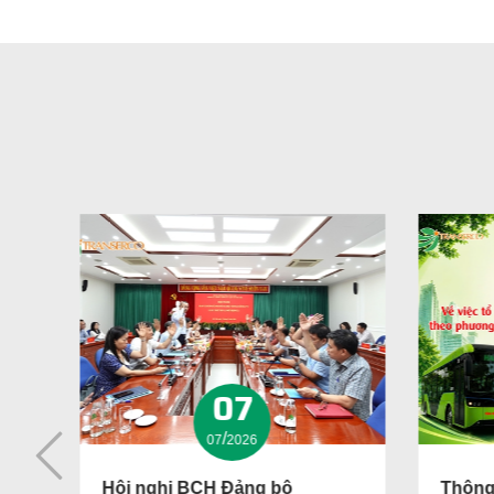
07
/
07
2026
u
Hội nghị BCH Đảng bộ
Thông 