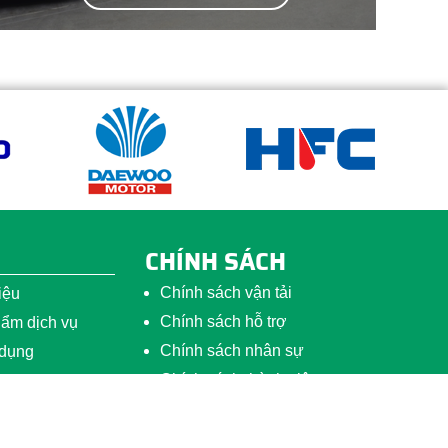
CHÍNH SÁCH
Chính sách vận tải
iệu
Chính sách hỗ trợ
ẩm dịch vụ
Chính sách nhân sự
 dụng
Chính sách thành viên
ệ
eb.vn™