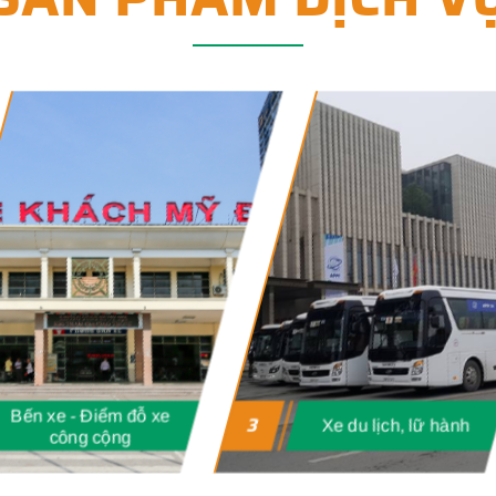
Bến xe - Điểm đỗ xe
3
Xe du lịch, lữ hành
công cộng