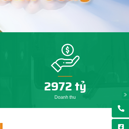
3000
tỷ
+
Doanh thu
Ụ