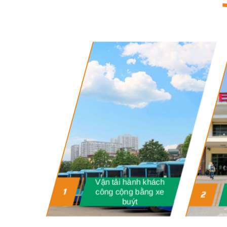
Vận tải hành khách
1
công cộng bằng xe
2
Hà Nội
buýt