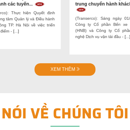
nh các tuyến...
trung chuyển hành khách
erco): Thực hiện Quyết định
(Transerco): Sáng ngày 01/
ung tâm Quản lý và Điều hành
Công ty Cổ phần Bến xe 
ông TP. Hà Nội về việc triển
(HNB) và Công ty Cổ phầ
í điểm -
[...]
nghệ Dịch vụ vận tải đầu -
[...
XEM THÊM
NÓI VỀ CHÚNG TÔI