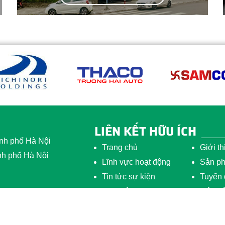
LIÊN KẾT HỮU ÍCH
nh phố Hà Nội
Trang chủ
Giới th
nh phố Hà Nội
Lĩnh vực hoạt động
Sản ph
Tin tức sự kiện
Tuyển
Thư viện
Liên h
Bản quyền thuộc về
Transerco.vn
|
Thiết kế website
bởi
BICW