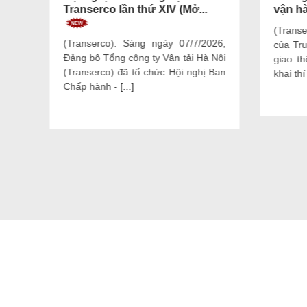
Transerco lần thứ XIV (Mở...
vận hà
026,
(Trans
(Transerco): Sáng ngày 07/7/2026,
Nội
của Tr
Đảng bộ Tổng công ty Vận tải Hà Nội
 kết
giao th
(Transerco) đã tổ chức Hội nghị Ban
khai th
Chấp hành -
[...]