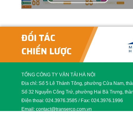
ĐỐI TÁC
CHIẾN LƯỢC
TỔNG CÔNG TY VẬN TẢI HÀ NỘI
Địa chỉ: Số 5 Lê Thánh Tông, phường Cửa Nam, thà
Số 32 Nguyễn Công Trứ, phường Hai Bà Trưng, thà
Điện thoại: 024.3976.3585 / Fax: 024.3976.1996
Email: contact@transerco.com.vn
© 2020 