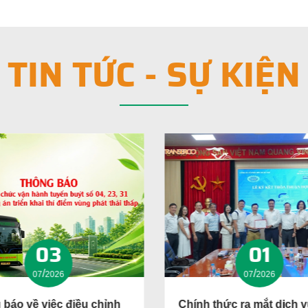
TIN TỨC - SỰ KIỆN
03
01
/
/
07
2026
07
2026
báo về việc điều chỉnh
Chính thức ra mắt dịch 