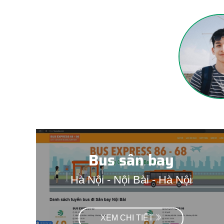
có xe đồng thời đăng ký
 các ban lãnh đạo của
ng lượng xe lớn về quê.
e
Bus sân bay
Hà Nội - Nội Bài - Hà Nội
XEM CHI TIẾT