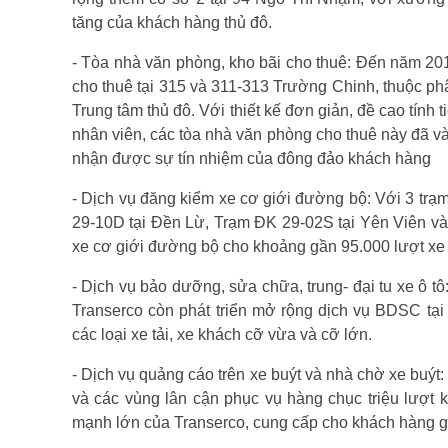
tăng của khách hàng thủ đô.
- Tòa nhà văn phòng, kho bãi cho thuê: Đến năm 20
cho thuê tại 315 và 311-313 Trường Chinh, thuộc p
Trung tâm thủ đô. Với thiết kế đơn giản, đề cao tính t
nhân viên, các tòa nhà văn phòng cho thuê này đã 
nhận được sự tín nhiệm của đông đảo khách hàng
- Dịch vụ đăng kiểm xe cơ giới đường bộ: Với 3 trạ
29-10D tại Đền Lừ, Trạm ĐK 29-02S tại Yên Viên và
xe cơ giới đường bộ cho khoảng gần 95.000 lượt xe 
- Dịch vụ bảo dưỡng, sửa chữa, trung- đại tu xe ô 
Transerco còn phát triển mở rộng dịch vụ BDSC tại
các loại xe tải, xe khách cỡ vừa và cỡ lớn.
- Dịch vụ quảng cáo trên xe buýt và nhà chờ xe buýt
và các vùng lân cận phục vụ hàng chục triệu lượt 
mạnh lớn của Transerco, cung cấp cho khách hàng gi