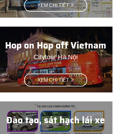
XEM CHI TIẾT
Hop on Hop off Vietnam
Citytour Hà Nội
XEM CHI TIẾT
Đào tạo, sát hạch lái xe