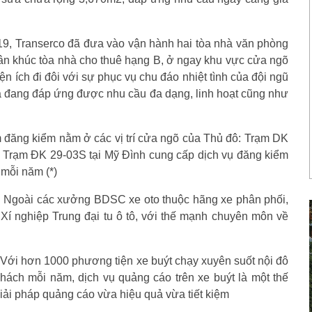
19, Transerco đã đưa vào vận hành hai tòa nhà văn phòng
hân khúc tòa nhà cho thuê hạng B, ở ngay khu vực cửa ngõ
iện ích đi đôi với sự phục vụ chu đáo nhiệt tình của đội ngũ
và đang đáp ứng được nhu cầu đa dạng, linh hoạt cũng như
m đăng kiểm nằm ở các vị trí cửa ngõ của Thủ đô: Trạm DK
 Trạm ĐK 29-03S tại Mỹ Đình cung cấp dịch vụ đăng kiểm
mỗi năm (*)
tô: Ngoài các xưởng BDSC xe oto thuộc hãng xe phân phối,
 Xí nghiệp Trung đại tu ô tô, với thế mạnh chuyên môn về
: Với hơn 1000 phương tiện xe buýt chạy xuyên suốt nội đô
khách mỗi năm, dịch vụ quảng cáo trên xe buýt là một thế
ải pháp quảng cáo vừa hiệu quả vừa tiết kiệm