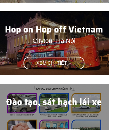
Hop on Hop off Vietnam
Citytour Hà Nội
XEM CHI TIẾT
Đào tạo, sát hạch lái xe