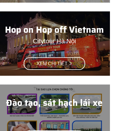
Hop on Hop off Vietnam
Citytour Hà Nội
XEM CHI TIẾT
Đào tạo, sát hạch lái xe