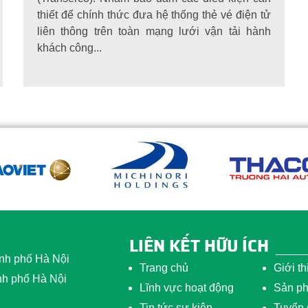
thiết để chính thức đưa hệ thống thẻ vé điện tử
liên thông trên toàn mạng lưới vận tải hành
khách công...
LIÊN KẾT HỮU ÍCH
nh phố Hà Nội
Trang chủ
Giới th
nh phố Hà Nội
Lĩnh vực hoạt động
Sản ph
Tin tức sự kiện
Tuyển