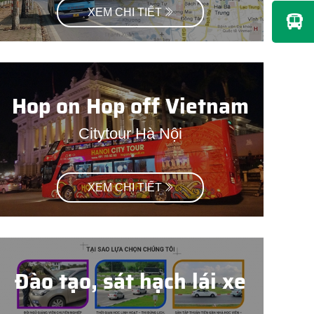
XEM CHI TIẾT
Hop on Hop off Vietnam
Citytour Hà Nội
XEM CHI TIẾT
Đào tạo, sát hạch lái xe