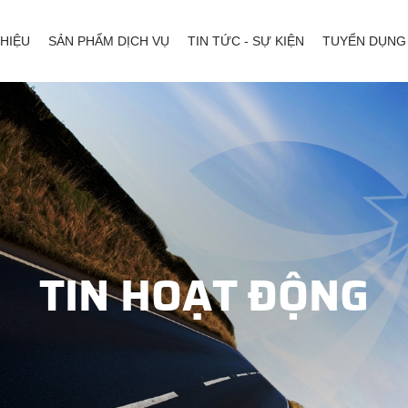
THIỆU
SẢN PHẨM DỊCH VỤ
TIN TỨC - SỰ KIỆN
TUYỂN DỤNG
TIN HOẠT ĐỘNG