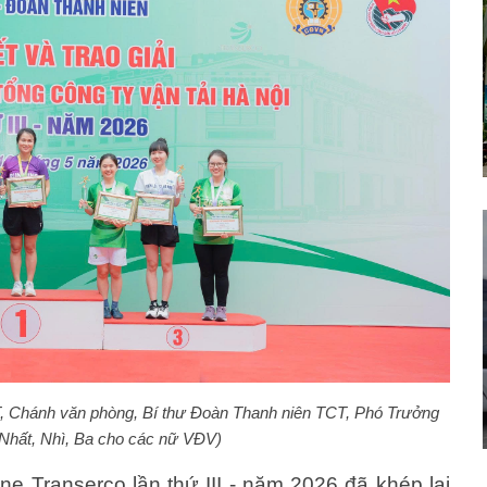
, Chánh văn phòng, Bí thư Đoàn Thanh niên TCT, Phó Trưởng
i Nhất, Nhì, Ba cho các nữ VĐV)
ine Transerco lần thứ III - năm 2026 đã khép lại