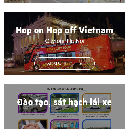
Hop on Hop off Vietnam
Citytour Hà Nội
XEM CHI TIẾT
Đào tạo, sát hạch lái xe