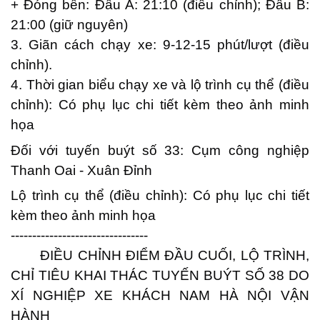
+ Đóng bến: Đầu A: 21:10 (điều chỉnh); Đầu B:
21:00 (giữ nguyên)
3. Giãn cách chạy xe: 9-12-15 phút/lượt (điều
chỉnh).
4. Thời gian biểu chạy xe và lộ trình cụ thể (điều
chỉnh): Có phụ lục chi tiết kèm theo ảnh minh
họa
Đối với tuyến buýt số 33: Cụm công nghiệp
Thanh Oai - Xuân Đỉnh
Lộ trình cụ thể (điều chỉnh): Có phụ lục chi tiết
kèm theo ảnh minh họa
--------------------------------
ĐIỀU CHỈNH ĐIỂM ĐẦU CUỐI, LỘ TRÌNH,
CHỈ TIÊU KHAI THÁC TUYẾN BUÝT SỐ 38 DO
XÍ NGHIỆP XE KHÁCH NAM HÀ NỘI VẬN
HÀNH