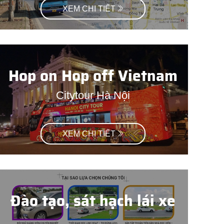
XEM CHI TIẾT
Hop on Hop off Vietnam
Citytour Hà Nội
XEM CHI TIẾT
Đào tạo, sát hạch lái xe