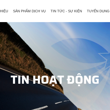
THIỆU
SẢN PHẨM DỊCH VỤ
TIN TỨC - SỰ KIỆN
TUYỂN DỤNG
TIN HOẠT ĐỘNG