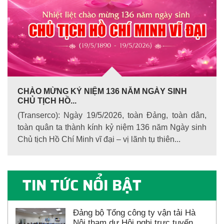
CHÀO MỪNG KỶ NIỆM 136 NĂM NGÀY SINH
CHỦ TỊCH HỒ...
(Transerco): Ngày 19/5/2026, toàn Đảng, toàn dân,
toàn quân ta thành kính kỷ niệm 136 năm Ngày sinh
Chủ tịch Hồ Chí Minh vĩ đại – vị lãnh tụ thiên...
TIN TỨC NỔI BẬT
Đảng bộ Tổng công ty vận tải Hà
Nội tham dự Hội nghị trực tuyến