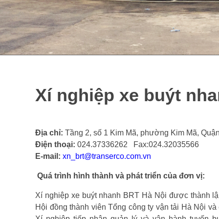
XÍ NGHIỆP BUS 
NỘI
Xí nghiệp xe buýt nh
Địa chỉ:
Tầng 2, số 1 Kim Mã, phường Kim Mã, Quận
Điện thoại:
024.37336262 Fax:024.32035566
E-mail:
xn_brt@transerco.com.vn
Quá trình hình thành và phát triển của đơn vị:
Xí nghiệp xe buýt nhanh BRT Hà Nội được thành l
Hội đồng thành viên Tổng công ty vận tải Hà Nội và
Xí nghiệp tiếp nhận quản lý và vận hành tuyến b