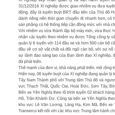
31/12/2016 Xí nghiệp được giao nhiệm vụ đưa tuyế
động, đây là tuyến buýt BRT đầu tiên của Thủ đô 
dành riêng nên thời gian chuyến đi nhanh hơn, có 
sàn phằng có hệ thống tiếp cận đồng mức với nhà chờ
Với nhiệm vụ vừa thành lập bộ máy mới, vừa thực h
nhận các tuyến theo nhiệm vụ được Tổng công ty vậ
quản lý 6 tuyến với 114 đầu xe và hơn 500 cán bộ 
đầu về cơ sở vật chất và đội ngũ cán bộ, với sự n
sự lãnh đạo sáng tạo của Ban lãnh đạo Xí nghiệp, đ
đà phát triển.
Thế mạnh của đơn vị, khả năng phát triển, mở rộng tr
Hiện nay, 06 tuyến buýt của Xí nghiệp đang quản lý 
Tây Nam Thành phố với Trung tâm Thủ đô và ngược l
vực Thạch Thất, Quốc Oai, Hoài Đức, Sơn Tây, Bì
Bến xe Yên Nghĩa theo lộ trình tuyến 02 khách hà
Hồ, Trần Khánh Dư. Cũng tại bến xe Yên Nghĩa theo
khu vực Lê Văn Lương, Láng Hạ, Kim Mã. Bến xe Y
Transerco kết nối với các khu vực Trung tâm hành ch