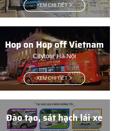
XEM CHI TIẾT
Hop on Hop off Vietnam
Citytour Hà Nội
XEM CHI TIẾT
Đào tạo, sát hạch lái xe