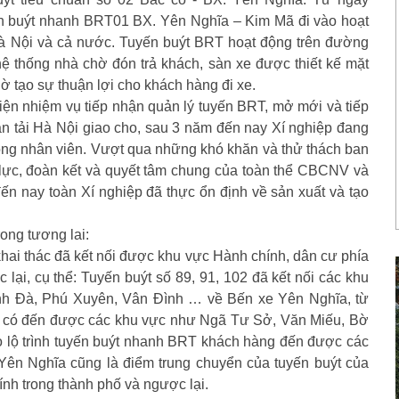
n buýt nhanh BRT01 BX. Yên Nghĩa – Kim Mã đi vào hoạt
Hà Nội và cả nước. Tuyến buýt BRT hoạt động trên đường
hệ thống nhà chờ đón trả khách, sàn xe được thiết kế mặt
 tạo sự thuận lợi cho khách hàng đi xe.
iện nhiệm vụ tiếp nhận quản lý tuyến BRT, mở mới và tiếp
n tải Hà Nội giao cho, sau 3 năm đến nay Xí nghiệp đang
công nhân viên. Vượt qua những khó khăn và thử thách ban
ỗ lực, đoàn kết và quyết tâm chung của toàn thể CBCNV và
ến nay toàn Xí nghiệp đã thực ổn định về sản xuất và tạo
ong tương lai:
khai thác đã kết nối được khu vực Hành chính, dân cư phía
ại, cụ thể: Tuyến buýt số 89, 91, 102 đã kết nối các khu
nh Đà, Phú Xuyên, Vân Đình … về Bến xe Yên Nghĩa, từ
ng có đến được các khu vực như Ngã Tư Sở, Văn Miếu, Bờ
 lộ trình tuyến buýt nhanh BRT khách hàng đến được các
ên Nghĩa cũng là điểm trung chuyển của tuyến buýt của
ính trong thành phố và ngược lại.