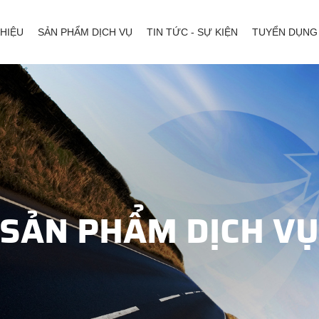
THIỆU
SẢN PHẨM DỊCH VỤ
TIN TỨC - SỰ KIỆN
TUYỂN DỤNG
SẢN PHẨM DỊCH V