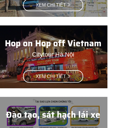
XEM CHI TIẾT
Hop on Hop off Vietnam
Citytour Hà Nội
XEM CHI TIẾT
Đào tạo, sát hạch lái xe